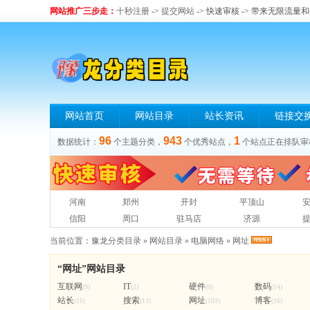
网站推广三步走：
十秒注册
->
提交网站
-> 快速审核 -> 带来无限流量
网站首页
网站目录
站长资讯
链接交
96
943
1
数据统计：
个主题分类，
个优秀站点，
个站点正在排队审
河南
郑州
开封
平顶山
信阳
周口
驻马店
济源
当前位置：
豫龙分类目录
»
网站目录
»
电脑网络
»
网址
“网址”网站目录
互联网
IT
硬件
数码
(9)
(2)
(0)
(14)
站长
搜索
网址
博客
(16)
(13)
(103)
(16)