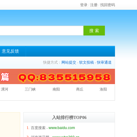
登录
/
注册
/
找回密码
意见反馈
快捷方式：
网站提交
-
软文投稿
-
快审通道
漯河
三门峡
南阳
商丘
洛阳
入站排行榜TOP06
1.
百度搜索
-
www.baidu.com