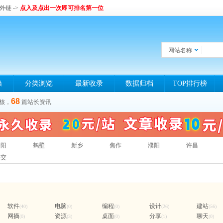
和外链
->
点入及点出一次即可排名第一位
网站名称
换
分类浏览
最新收录
数据归档
TOP排行榜
68
核，
篇站长资讯
安阳
鹤壁
新乡
焦作
濮阳
许昌
提交
软件
电脑
编程
设计
建站
(40)
(0)
(0)
(26)
(56)
网摘
资源
桌面
分享
聊天
(0)
(3)
(0)
(1)
(0)