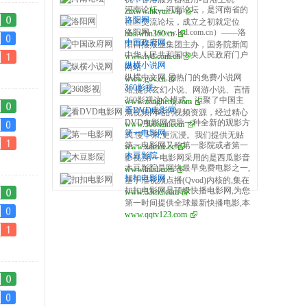
河南论坛—河南论坛，是河南省的
zzxww.hkyun.vip
洛阳网
社区交流论坛，成立之初就定位
洛阳网（www.lyd.com.cn）——洛
bbs.wbn360.cn
于：致力给广大河南居民提供一个
中国政府网
阳日报报业集团主办，国务院新闻
生活交流的平台，在这里，您可以
中华人民共和国中央人民政府门户
www.lyd.com.cn
办公室批准的国家一类新闻网站，
进行讨论和交流，还可以针对生活
纵横小说网
网站
拥有独立采编权的省属重点新闻网
中的家庭与邻里、购房与置业、物
纵横中文网,最热门的免费小说网
www.gov.cn
站，下设洛阳新闻、百姓呼声、22
业与开发商、业委会和居委会、和
360影视
站,提供玄幻小说、网游小说、言情
楼会客厅、洛阳房产、洛阳汽车、
表决，团购和集采、装修和生活消
360影视这个模式，汇聚了中国主
www.zongheng.com
小说、穿越小说、都市小说等免费
经典洛阳等频道， 拥有本地互动论
费等各种话题进行讨论、交流和分
看DVD电影网
流视频网站的视频资源，经过精心
小说在线阅读与下载。大神作品齐
坛“洛阳社区”， 在河南综合性网站
享。
DVD电影网倡导一种全新的观影方
www.360kan.com
整理重构，形成中国领先的视频数
聚纵横,最新章节每日更新。
及社区网站综合影响力排名榜单上
第一电影网
式:慢下来,更沉浸。我们提供无贴
据库，通过搜索、推荐等方式，让
进入前三强，为洛阳高知名度和强
第一电影网又称第一影院或者第一
www.xdmae.cc
片广告的纯净播放、精心筛选的深
用户一站式的了解所有能看到的视
影响力的门户网站。
木豆影院
影视,第一电影网采用的是西瓜影音
度影视片单,以及独家彩蛋与解读,
频，并通过我们提供的各种工具，
木豆影院是网络最早免费电影之一,
www.lnlsl.com
播放器的P2P技术,第一电影网提供
助你进入真正的心流观影状态。
快速找到想看的视频。
扣扣电影网
基于准视频点播(Qvod)内核的,集在
最新电影电视剧及好看的动漫节目
扣扣电影网是顶级快播电影网,为您
www.33md.com
线点播,高速下载。
免费,飘花电影网汇聚百度影音、西
第一时间提供全球最新快播电影,本
瓜影音播放器、各大视频网站资源,
www.qqtv123.com
站QVOD电影采用QVOD快播和百
你想要的这里应有尽有。
度影音播放好看的QVOD快播电影
和好看的电视剧。