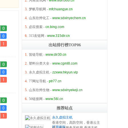
2.
河南资讯网
-
www.wbn360.cn
3.
梦帆导航网
-
mfchuangye.cn
4.
山东欣烨化工
-
www.sdxinyechem.cn
5.
必应搜索
-
cn.bing.com
6.
315友链网
-
www.315dir.cn
出站排行榜TOP06
1.
笛链导航
-
www.dir30.cn
2.
塑料分类大全
-
www.cgml8.com
3.
永久虚拟主机
-
zzxww.hkyun.vip
4.
77网址导航
-
ptr77.cn
5.
山东欣烨生物
-
www.sdxinyekeji.cn
6.
56链接网
-
www.56l.cn
推荐站点
永久虚拟主机
香港空间，高防空间，香港云主
河南论坛
机，香港服务器租用-香港主机