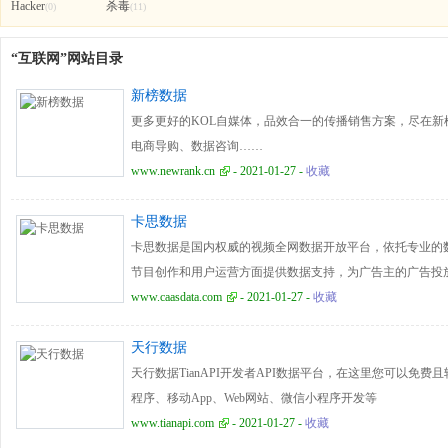
Hacker
杀毒
(0)
(11)
“互联网”网站目录
新榜数据
更多更好的KOL自媒体，品效合一的传播销售方案，尽在
电商导购、数据咨询……
www.newrank.cn
- 2021-01-27 -
收藏
卡思数据
卡思数据是国内权威的视频全网数据开放平台，依托专业的
节目创作和用户运营方面提供数据支持，为广告主的广告投
供全面客观的价值评估。
www.caasdata.com
- 2021-01-27 -
收藏
天行数据
天行数据TianAPI开发者API数据平台，在这里您可以免费
程序、移动App、Web网站、微信小程序开发等
www.tianapi.com
- 2021-01-27 -
收藏