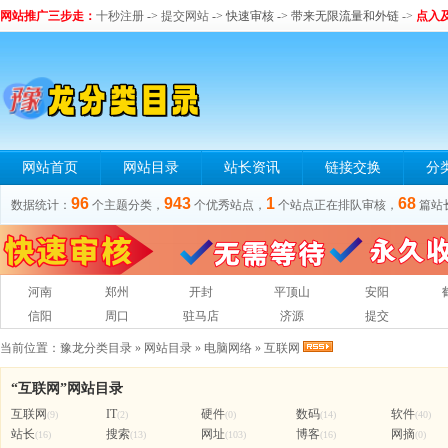
网站推广三步走：
十秒注册
->
提交网站
-> 快速审核 -> 带来无限流量和外链
->
点入
网站首页
网站目录
站长资讯
链接交换
分
96
943
1
68
数据统计：
个主题分类，
个优秀站点，
个站点正在排队审核，
篇站
河南
郑州
开封
平顶山
安阳
信阳
周口
驻马店
济源
提交
当前位置：
豫龙分类目录
»
网站目录
»
电脑网络
»
互联网
“互联网”网站目录
互联网
IT
硬件
数码
软件
(9)
(2)
(0)
(14)
(40)
站长
搜索
网址
博客
网摘
(16)
(13)
(103)
(16)
(0)