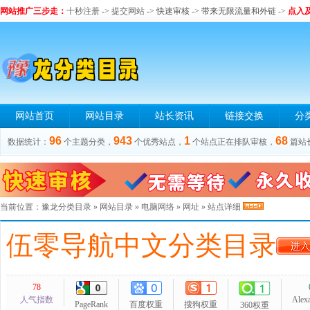
网站推广三步走：
十秒注册
->
提交网站
-> 快速审核 -> 带来无限流量和外链
->
点入
网站首页
网站目录
站长资讯
链接交换
分
96
943
1
68
数据统计：
个主题分类，
个优秀站点，
个站点正在排队审核，
篇站
当前位置：
豫龙分类目录
»
网站目录
»
电脑网络
»
网址
» 站点详细
伍零导航中文分类目录
78
人气指数
Alex
PageRank
百度权重
搜狗权重
360权重