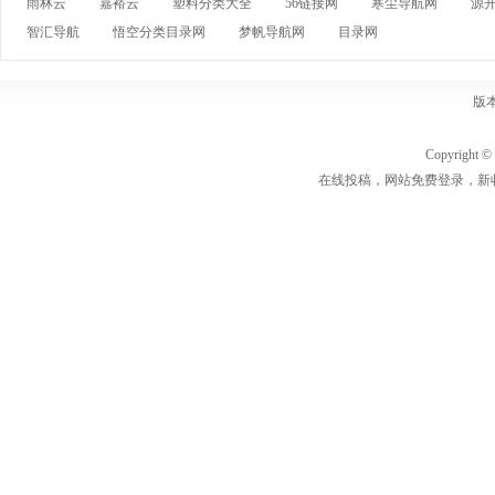
雨林云
嘉裕云
塑料分类大全
56链接网
寒尘导航网
源
智汇导航
悟空分类目录网
梦帆导航网
目录网
版
Copyrigh
在线投稿，网站免费登录，新