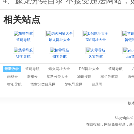
4、豫龙分类目录 不接受违法网站
相关站点
笛链导航
焰火网址大全
DM网址大全
笛链
柒零导航
捌零导航
久零导航
php
最新收录
笛链导航
焰火网址大全
DM网址大全
笛链导航
雨林云
嘉裕云
塑料分类大全
56链接网
寒尘导航网
源
智汇导航
悟空分类目录网
梦帆导航网
目录网
版
Copyrigh
在线投稿，网站免费登录，新