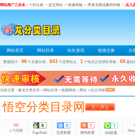
网站推广三步走：
十秒注册
->
提交网站
-> 快速审核 -> 带来无限流量和外链
->
点入
网站首页
网站目录
站长资讯
链接交换
分
96
943
1
68
数据统计：
个主题分类，
个优秀站点，
个站点正在排队审核，
篇站
当前位置：
豫龙分类目录
»
网站目录
»
电脑网络
»
网址
» 站点详细
悟空分类目录网
102
人气指数
Alex
PageRank
百度权重
搜狗权重
360权重