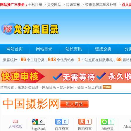
网站推广三步走：
十秒注册
->
提交网站
-> 快速审核 -> 带来无限流量和外链
->
点入
网站首页
网站目录
站长资讯
链接交换
分
96
943
1
68
数据统计：
个主题分类，
个优秀站点，
个站点正在排队审核，
篇站
当前位置：
豫龙分类目录
»
网站目录
»
娱乐休闲
»
摄影
» 站点详细
中国摄影网
282
人气指数
Alex
PageRank
百度权重
搜狗权重
360权重