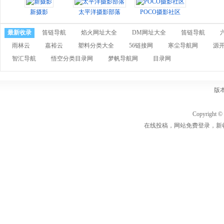
新摄影
太平洋摄影部落
POCO摄影社区
最新收录
笛链导航
焰火网址大全
DM网址大全
笛链导航
雨林云
嘉裕云
塑料分类大全
56链接网
寒尘导航网
源
智汇导航
悟空分类目录网
梦帆导航网
目录网
版
Copyrigh
在线投稿，网站免费登录，新