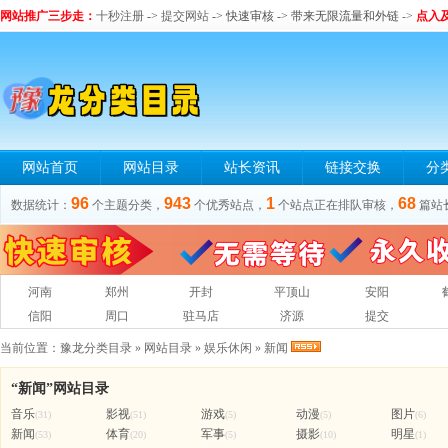
网站推广三步走：
十秒注册
->
提交网站
-> 快速审核 -> 带来无限流量和外链
->
点入
网站首页
网站目录
站长资讯
链接交换
分
96
943
1
68
数据统计：
个主题分类，
个优秀站点，
个站点正在排队审核，
篇站
河南
郑州
开封
平顶山
安阳
信阳
周口
驻马店
济源
提交
当前位置：
豫龙分类目录
»
网站目录
»
娱乐休闲
»
新闻
“新闻”网站目录
音乐
影视
游戏
动漫
图片
(31)
(51)
(5)
(5)
(6)
新闻
体育
军事
摄影
明星
(53)
(20)
(5)
(10)
(1)