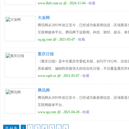
www.lhrb.com.cn
- 2024-11-04 -
收藏
大渝网
腾讯网从2003年创立至今，已经成为集新闻信息，区域垂
互联网媒体平台。腾讯网下设新闻、科技、财经、娱乐、体
对不同类型资讯的需求。同时专注不同领域内容，打造精品
cq.qq.com
- 2021-05-07 -
收藏
等创新形式，改变了用户获取资讯的方式和习惯。
重庆日报
《重庆日报》是中共重庆市委机关报，创刊于1952年。目前
具权威性、编辑阵容最强大的综合性日报，不仅覆盖重庆所
州、云南、湖北等多个毗邻省市。入选第三届全国“百强报纸
www.cqrb.cn
- 2021-05-07 -
收藏
腾讯网
腾讯网从2003年创立至今，已经成为集新闻信息，区域垂
互联网媒体平台。
www.qq.com
- 2021-04-26 -
收藏
共 44 条
1
2
3
4
5
›
»