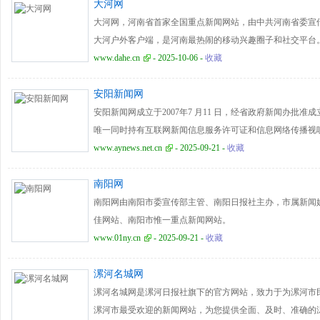
大河网
大河网，河南省首家全国重点新闻网站，由中共河南省委宣
大河户外客户端，是河南最热闹的移动兴趣圈子和社交平台
www.dahe.cn
- 2025-10-06 -
收藏
安阳新闻网
安阳新闻网成立于2007年7 月11 日，经省政府新闻办批
唯一同时持有互联网新闻信息服务许可证和信息网络传播视
由安阳广播电视台广电网络发展中心负责具体管理。2023
www.aynews.net.cn
- 2025-09-21 -
收藏
阳新闻网的管理运营。
南阳网
南阳网由南阳市委宣传部主管、南阳日报社主办，市属新闻
佳网站、南阳市惟一重点新闻网站。
www.01ny.cn
- 2025-09-21 -
收藏
漯河名城网
漯河名城网是漯河日报社旗下的官方网站，致力于为漯河市
漯河市最受欢迎的新闻网站，为您提供全面、及时、准确的