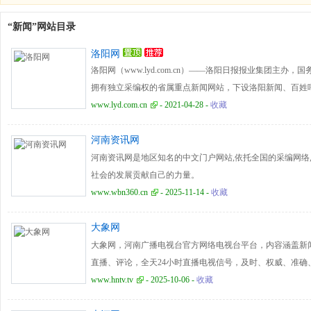
“新闻”网站目录
洛阳网
洛阳网（www.lyd.com.cn）——洛阳日报报业集团主
拥有独立采编权的省属重点新闻网站，下设洛阳新闻、百姓呼
经典洛阳等频道， 拥有本地互动论坛“洛阳社区”， 在河南
www.lyd.com.cn
- 2021-04-28 -
收藏
上进入前三强，为洛阳高知名度和强影响力的门户网站。
河南资讯网
河南资讯网是地区知名的中文门户网站,依托全国的采编网络
社会的发展贡献自己的力量。
www.wbn360.cn
- 2025-11-14 -
收藏
大象网
大象网，河南广播电视台官方网络电视台平台，内容涵盖新
直播、评论，全天24小时直播电视信号，及时、权威、准确
件，执大象，天下往，河南新闻看大象。
www.hntv.tv
- 2025-10-06 -
收藏