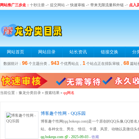
网站推广三步走：
十秒注册
->
提交网站
-> 快速审核 -> 带来无限流量和外链
->
点入
网站首页
网站目录
站长资讯
链接交换
分
96
943
1
68
数据统计：
个主题分类，
个优秀站点，
个站点正在排队审核，
篇站
当前位置：
豫龙分类目录
» 搜索结果 »
qq网名
博客趣个性网 - QQ乐园
博客趣个性网(qq.bokequ.com)是一个原创的QQ头像,QQ
站。各种女生、男生、情侣、卡通、风景、动物以及微信头
qq.bokequ.com
- 2025-09-03 -
收藏